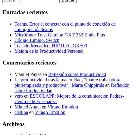
Entradas recientes
Teams. Error al conectar con el punto de conexión de
configuración teams
Micrófono: Trust Gaming GXT 252 Emita Plus
Código Limpio. Switch
Teclado Mecánico. HIDITEC GK500
Mejora de la Productividad Personal
Comentarios recientes
Manuel Payes
en
Reflexión sobre Productividad
La productividad tras la maternidad, “madre trabajadora,
pluriempleada y productiva” | Marta Chippirrás
en
Reflexión
sobre Productividad
vero
en
ESCOLAPP: Mejora de la comunicación Padres-
Centros de Enseñanza
Miguel Angel
en
Virago Emotion
cristina
en
Virago Emotion
Archivos