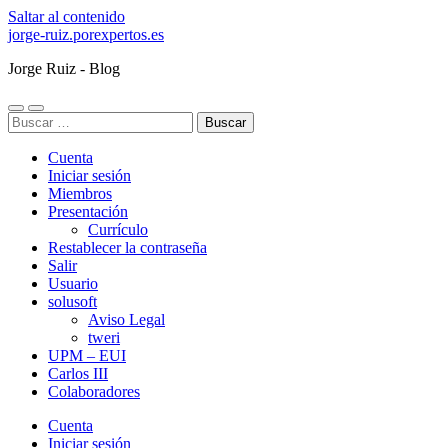
Saltar al contenido
jorge-ruiz.porexpertos.es
Jorge Ruiz - Blog
Alternar
Alternar
Buscar:
el
el
menú
campo
Cuenta
móvil
de
búsqueda
Iniciar sesión
Miembros
Presentación
Currículo
Restablecer la contraseña
Salir
Usuario
solusoft
Aviso Legal
tweri
UPM – EUI
Carlos III
Colaboradores
Cuenta
Iniciar sesión