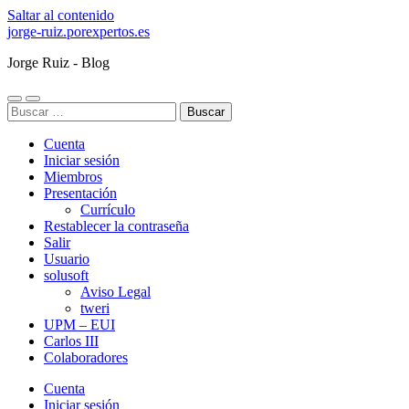
Saltar al contenido
jorge-ruiz.porexpertos.es
Jorge Ruiz - Blog
Alternar
Alternar
Buscar:
el
el
menú
campo
Cuenta
móvil
de
búsqueda
Iniciar sesión
Miembros
Presentación
Currículo
Restablecer la contraseña
Salir
Usuario
solusoft
Aviso Legal
tweri
UPM – EUI
Carlos III
Colaboradores
Cuenta
Iniciar sesión