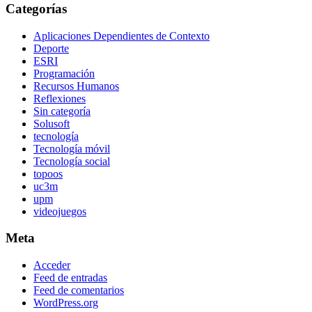
Categorías
Aplicaciones Dependientes de Contexto
Deporte
ESRI
Programación
Recursos Humanos
Reflexiones
Sin categoría
Solusoft
tecnología
Tecnología móvil
Tecnología social
topoos
uc3m
upm
videojuegos
Meta
Acceder
Feed de entradas
Feed de comentarios
WordPress.org