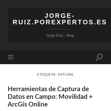
JORGE-
RUIZ.POREXPERTOS.ES
Jorge Ruiz - Blog
Altern
Alternar
el
el
campo
menú
de
móvil
búsqu
ETIQUETA:
OFFLINE
Herramientas de Captura de
Datos en Campo: Movilidad +
ArcGis Online