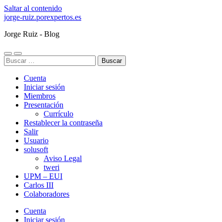
Saltar al contenido
jorge-ruiz.porexpertos.es
Jorge Ruiz - Blog
Alternar
Alternar
Buscar:
el
el
menú
campo
Cuenta
móvil
de
búsqueda
Iniciar sesión
Miembros
Presentación
Currículo
Restablecer la contraseña
Salir
Usuario
solusoft
Aviso Legal
tweri
UPM – EUI
Carlos III
Colaboradores
Cuenta
Iniciar sesión