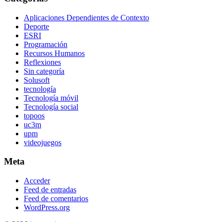
Aplicaciones Dependientes de Contexto
Deporte
ESRI
Programación
Recursos Humanos
Reflexiones
Sin categoría
Solusoft
tecnología
Tecnología móvil
Tecnología social
topoos
uc3m
upm
videojuegos
Meta
Acceder
Feed de entradas
Feed de comentarios
WordPress.org