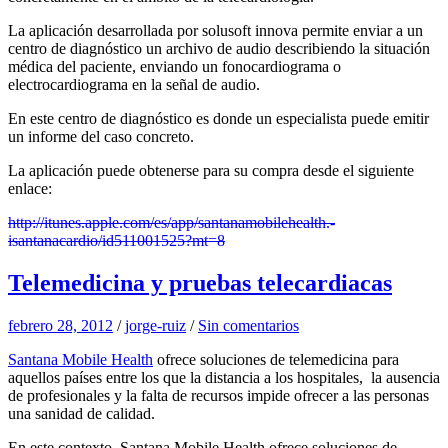
La aplicación desarrollada por solusoft innova permite enviar a un
centro de diagnóstico un archivo de audio describiendo la situación
médica del paciente, enviando un fonocardiograma o
electrocardiograma en la señal de audio.
En este centro de diagnóstico es donde un especialista puede emitir
un informe del caso concreto.
La aplicación puede obtenerse para su compra desde el siguiente
enlace:
http://itunes.apple.com/es/app/santanamobilehealth.-
isantanacardio/id511001525?mt=8
Telemedicina y pruebas telecardiacas
febrero 28, 2012
/
jorge-ruiz
/
Sin comentarios
Santana Mobile Health
ofrece soluciones de telemedicina para
aquellos países entre los que la distancia a los hospitales, la ausencia
de profesionales y la falta de recursos impide ofrecer a las personas
una sanidad de calidad.
En este contexto, Santana Mobile Health ofrece soluciones de