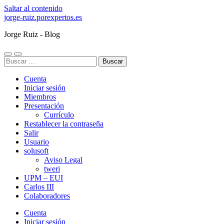
Saltar al contenido
jorge-ruiz.porexpertos.es
Jorge Ruiz - Blog
Alternar
Alternar
Buscar:
el
el
menú
campo
Cuenta
móvil
de
búsqueda
Iniciar sesión
Miembros
Presentación
Currículo
Restablecer la contraseña
Salir
Usuario
solusoft
Aviso Legal
tweri
UPM – EUI
Carlos III
Colaboradores
Cuenta
Iniciar sesión