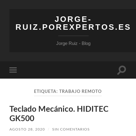
JORGE-
RUIZ.POREXPERTOS.ES
Jorge Ruiz - Blog
Altern
Alternar
el
el
campo
menú
de
móvil
búsqu
ETIQUETA:
TRABAJO REMOTO
Teclado Mecánico. HIDITEC
GK500
AGOSTO 28, 2020
/
SIN COMENTARIOS