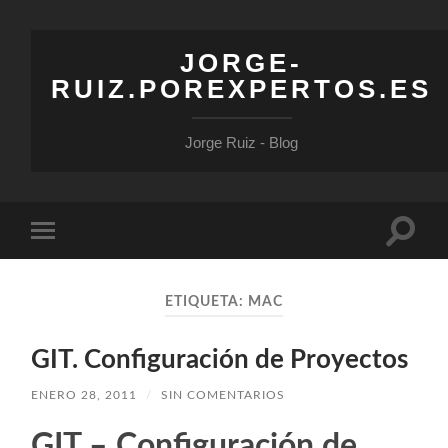
JORGE-
RUIZ.POREXPERTOS.ES
Jorge Ruiz - Blog
Altern
Alternar
el
el
campo
menú
de
móvil
búsqu
ETIQUETA:
MAC
GIT. Configuración de Proyectos
ENERO 28, 2011
/
SIN COMENTARIOS
GIT – Configuración de