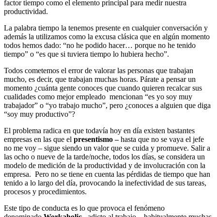
factor tiempo como el elemento principal para medir nuestra
productividad.
La palabra tiempo la tenemos presente en cualquier conversación y
además la utilizamos como la excusa clásica que en algún momento
todos hemos dado: “no he podido hacer… porque no he tenido
tiempo” o “es que si tuviera tiempo lo hubiera hecho”.
Todos cometemos el error de valorar las personas que trabajan
mucho, es decir, que trabajan muchas horas. Párate a pensar un
momento ¿cuánta gente conoces que cuando quieren recalcar sus
cualidades como mejor empleado mencionan “es yo soy muy
trabajador” o “yo trabajo mucho”, pero ¿conoces a alguien que diga
“soy muy productivo”?
El problema radica en que todavía hoy en día existen bastantes
empresas en las que el
presentismo –
hasta que no se vaya el jefe
no me voy – sigue siendo un valor que se cuida y promueve. Salir a
las ocho o nueve de la tarde/noche, todos los días, se considera un
modelo de medición de la productividad y de involucración con la
empresa. Pero no se tiene en cuenta las pérdidas de tiempo que han
tenido a lo largo del día, provocando la inefectividad de sus tareas,
procesos y procedimientos.
Este tipo de conducta es lo que provoca el fenómeno
denominado
Workaholic
–adicto al trabajo – habitualmente muchas