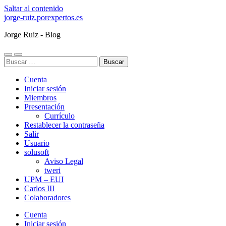
Saltar al contenido
jorge-ruiz.porexpertos.es
Jorge Ruiz - Blog
Alternar
Alternar
Buscar:
el
el
menú
campo
Cuenta
móvil
de
búsqueda
Iniciar sesión
Miembros
Presentación
Currículo
Restablecer la contraseña
Salir
Usuario
solusoft
Aviso Legal
tweri
UPM – EUI
Carlos III
Colaboradores
Cuenta
Iniciar sesión