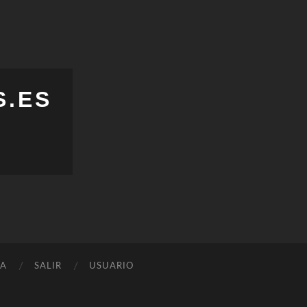
S.ES
ÑA
SALIR
USUARIO