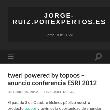
JORGE-
RUIZ.POREXPERTOS.ES
Jorge Ruiz - Blog
Altern
Alternar
el
el
campo
menú
de
móvil
búsqu
tweri powered by topoos –
anuncio conferencia ESRI 2012
OCTUBRE 10, 2012
/
SIN COMENTARIOS
El pasado 3 de Octubre hicimos público nuestro
producto
topoos
y tuvimos la oportunidad de anunciar